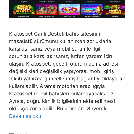
Kratosbet Canlı Destek bahis sitesinin
masaüstü sürümünü kullanırken zorluklarla
karşılaşırsanız veya mobil sürümle ilgili
sorunlarla karşılaşırsanız, lütfen yardım için
ulaşın. Kratosbet, geçerli oturum açma adresi
değişiklikleri değişiklik yapıyorsa, mobil giriş
teklifi yalnızca güncellenmiş bağlantıyı tıklayarak
kullanılabilir. Arama motorları aracılığıyla
Kratosbet mobil bahisleri bulamayacaksınız.
Ayrıca, doğru kimlik bilgilerinin elde edilmesi
oldukça zor olabilir. Bu adımları izleyerek, …
Devamını oku
Kategoriler