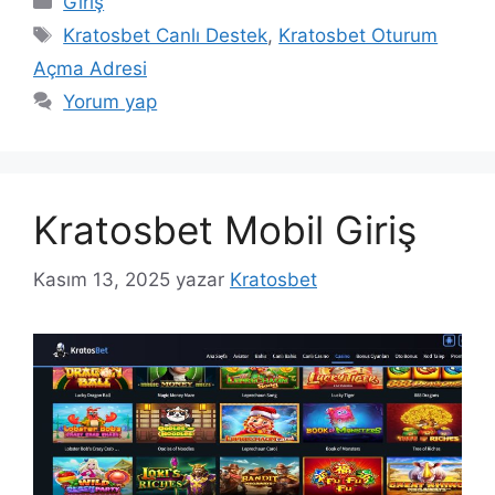
Giriş
Etiketler
Kratosbet Canlı Destek
,
Kratosbet Oturum
Açma Adresi
Yorum yap
Kratosbet Mobil Giriş
Kasım 13, 2025
yazar
Kratosbet