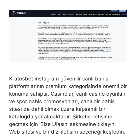
Kratosbet instagram güvenilir canlı bahis
platformlarının premium kategorisinde önemli bir
konuma sahiptir. Casinolar, canlı casino oyunları
ve spor bahis promosyonları, canlı bir bahis
sitesi de dahil olmak üzere kapsamlı bir
katalogda yer almaktadır. Şirketle iletişime
geçmek için ‘Bize Ulaşın’ sekmesine tıklayın.
Web sitesi ve bir dizi iletişim seçeneği keşfedin.