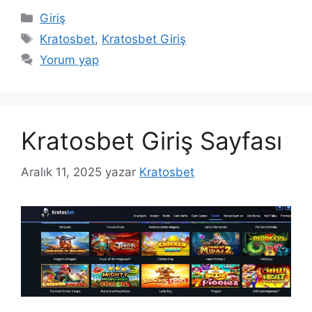
Kategoriler
Giriş
Etiketler
Kratosbet
,
Kratosbet Giriş
Yorum yap
Kratosbet Giriş Sayfası
Aralık 11, 2025
yazar
Kratosbet