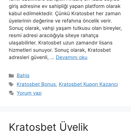
giriş adresine ev sahipliği yapan platform olarak
kabul edilmektedir. Çünkü Kratosbet her zaman
üyelerinin değerine ve refahına öncelik verir.
Sonuç olarak, vahşi yaşam tutkusu olan bireyler,
resmi adresi aracılığıyla siteye rahatça
ulaşabilirler. Kratosbet uzun zamandır lisans
hizmetleri sunuyor. Sonuç olarak, Kratosbet
adresleri güvenli, …
Devamını oku
Kategoriler
Bahis
Etiketler
Kratosbet Bonus
,
Kratosbet Kupon Kazancı
Yorum yap
Kratosbet Üyelik