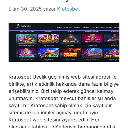
Ekim 30, 2025
yazar
Kratosbet
Kratosbet Üyelik geçirilmiş web sitesi adresi ile
birlikte, artık etkinlik hakkında daha fazla bilgiye
erişebilirsiniz. Bizi takip ederek güncel kalmayı
unutmayın. Kratosbet mevcut bahisler şu anda
kayıtlı bir Kratosbet sahip olmak için kayıtlıdır,
sitemizde bildirimler açmayı unutmayın.
Kratosbet web sitesini ziyaret edin. Her
blackjack tablosu, diğerleriyle herhangi bir etki