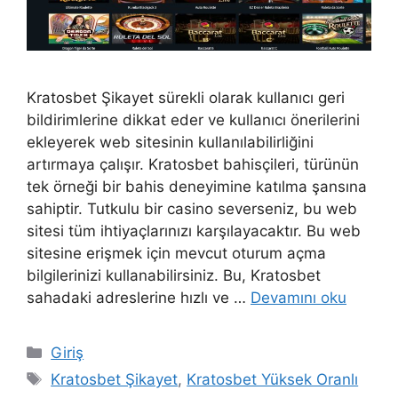
Kratosbet Şikayet sürekli olarak kullanıcı geri
bildirimlerine dikkat eder ve kullanıcı önerilerini
ekleyerek web sitesinin kullanılabilirliğini
artırmaya çalışır. Kratosbet bahisçileri, türünün
tek örneği bir bahis deneyimine katılma şansına
sahiptir. Tutkulu bir casino severseniz, bu web
sitesi tüm ihtiyaçlarınızı karşılayacaktır. Bu web
sitesine erişmek için mevcut oturum açma
bilgilerinizi kullanabilirsiniz. Bu, Kratosbet
sahadaki adreslerine hızlı ve …
Devamını oku
Kategoriler
Giriş
Etiketler
Kratosbet Şikayet
,
Kratosbet Yüksek Oranlı