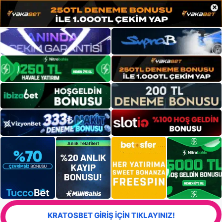
×
KRATOSBET GİRİŞ İÇİN TIKLAYINIZ!