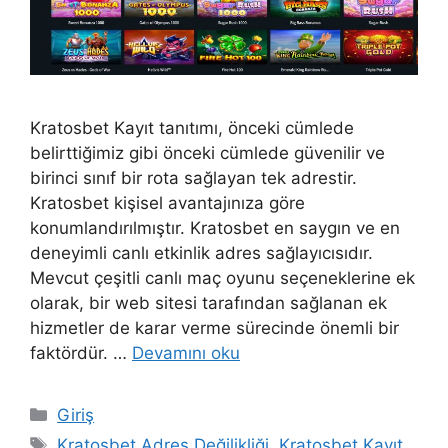
Kratosbet Kayıt tanıtımı, önceki cümlede
belirttiğimiz gibi önceki cümlede güvenilir ve
birinci sınıf bir rota sağlayan tek adrestir.
Kratosbet kişisel avantajınıza göre
konumlandırılmıştır. Kratosbet en saygın ve en
deneyimli canlı etkinlik adres sağlayıcısıdır.
Mevcut çeşitli canlı maç oyunu seçeneklerine ek
olarak, bir web sitesi tarafından sağlanan ek
hizmetler de karar verme sürecinde önemli bir
faktördür. …
Devamını oku
Kategoriler
Giriş
Etiketler
Kratosbet Adres Değilikliği
,
Kratosbet Kayıt