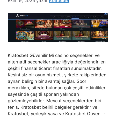
Ekim 9, 2025
yazar
Kratosbet
Kratosbet Güvenilir Mi casino seçenekleri ve
alternatif seçenekler aracılığıyla değerlendirilen
çeşitli finansal ticaret fırsatları sunulmaktadır.
Kesintisiz bir oyun hizmeti, şirkete rakiplerinden
ayıran belirgin bir avantaj sağlar. Spor
meraklıları, sitede bulunan çok çeşitli etkinlikler
sayesinde çeşitli sporları yakından
gözlemleyebilirler. Mevcut seçeneklerden biri
tenis. Kratosbet belirli belgeler gerektirir ve
Kratosbet, yerleşik yasa ve Kratosbet Güvenilir