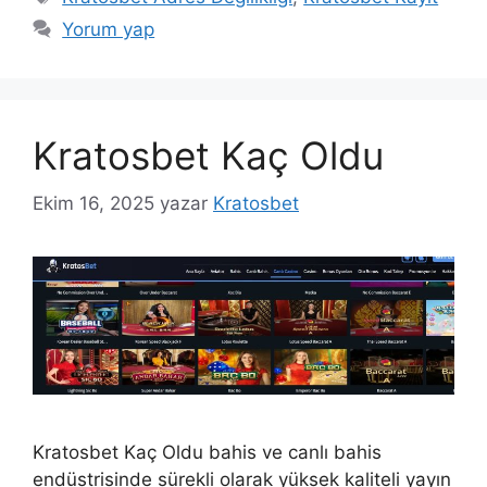
Yorum yap
Kratosbet Kaç Oldu
Ekim 16, 2025
yazar
Kratosbet
Kratosbet Kaç Oldu bahis ve canlı bahis
endüstrisinde sürekli olarak yüksek kaliteli yayın