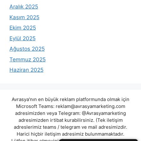
Aralık 2025
Kasım 2025
Ekim 2025
Eylül 2025
Ağustos 2025
Temmuz 2025
Haziran 2025
Avrasya'nın en büyük reklam platformunda olmak için
Microsoft Teams:
reklam@avrasyamarketing.com
adresimizden veya Telegram: @Avrasyamarketing
adresimizden irtibat kurabilirsiniz. (Tek iletişim
adreslerimiz teams / telegram ve mail adresimizdir.
Harici hiçbir iletişim adresimiz bulunmamaktadır.
Lütfen itibar etmeyiniz.) Türkiye yasalarına göre 7258