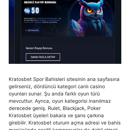
Kratosbet Spor Bahisleri sitesinin ana sayfasına
gelirseniz, dördüncü kategori canlı casino
oyunları sunar. Şu anda farklı oyun türü
mevcuttur. Ayrıca, oyun kategorisi inanılmaz
derecede geniş. Rulet, Blackjack, Poker
Kratosbet üyeleri bakara ve şans çarkına
girebilir. Kratosbet oturum açma adresi ve bahis
menüsünde çeşitli kampanyalar da dahil olmak