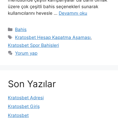
üzere çok çeşitli bahis seçenekleri sunarak
kullanıcılarını hevesle …
Devamını oku
Kategoriler
Bahis
Etiketler
Kratosbet Hesap Kapatma Aşaması
,
Kratosbet Spor Bahisleri
Yorum yap
Son Yazılar
Kratosbet Adresi
Kratosbet Giriş
Kratosbet