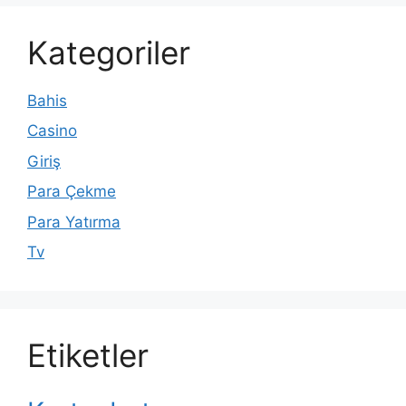
Kategoriler
Bahis
Casino
Giriş
Para Çekme
Para Yatırma
Tv
Etiketler