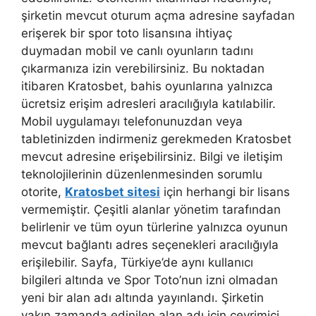
şirketin mevcut oturum açma adresine sayfadan
erişerek bir spor toto lisansına ihtiyaç
duymadan mobil ve canlı oyunların tadını
çıkarmanıza izin verebilirsiniz. Bu noktadan
itibaren Kratosbet, bahis oyunlarına yalnızca
ücretsiz erişim adresleri aracılığıyla katılabilir.
Mobil uygulamayı telefonunuzdan veya
tabletinizden indirmeniz gerekmeden Kratosbet
mevcut adresine erişebilirsiniz. Bilgi ve iletişim
teknolojilerinin düzenlenmesinden sorumlu
otorite,
Kratosbet sitesi
için herhangi bir lisans
vermemiştir. Çeşitli alanlar yönetim tarafından
belirlenir ve tüm oyun türlerine yalnızca oyunun
mevcut bağlantı adres seçenekleri aracılığıyla
erişilebilir. Sayfa, Türkiye’de aynı kullanıcı
bilgileri altında ve Spor Toto’nun izni olmadan
yeni bir alan adı altında yayınlandı. Şirketin
yakın zamanda edinilen alan adı için çevrimiçi