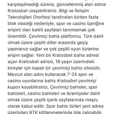
karşılaşılmadığı sürece, güncellenmiş alan adına
Kratosbet ulaşabilirsiniz. Bilgi ve İletişim
Teknolojileri Otoritesi tarafından birden fazla
blok olasılığı nedeniyle, spor ve casino içeriğine
erişimi olan belirli sayfaları tanımlamak çok
önemlidir. Çevrimiçi bahis platformu, Türk dahil
olmak üzere çeşitli diller arasında geçiş
yapmanızı sağlar ve çok çeşitli oyun türlerine
erişim sağlar. Yeni bir Kratosbet bahis adresi
açan Kratosbet adresi, 18 yaşın üzerindeki
bireyler için kapalı bir çevrimiçi bahis sitesidir.
Mevcut alan adını kullanarak 7-24 spor ve
casino oyunlarına bahis
Kratosbet çevrimiçi
kupon
koyabilirsiniz. Çevrimiçi bahisler, spor
bahisleri, casino bahisleri ve ikramiyeler dahil
olmak üzere çeşitli içerik sayfalarında meşru
olarak kabul edilir. Spor bahis türleri yeni adres
üzerinden BTK kilitlenmelerinde bile çalınabilir.