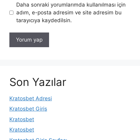
Daha sonraki yorumlarımda kullanılması için
adım, e-posta adresim ve site adresim bu
tarayıcıya kaydedilsin.
Son Yazılar
Kratosbet Adresi
Kratosbet Giriş
Kratosbet
Kratosbet