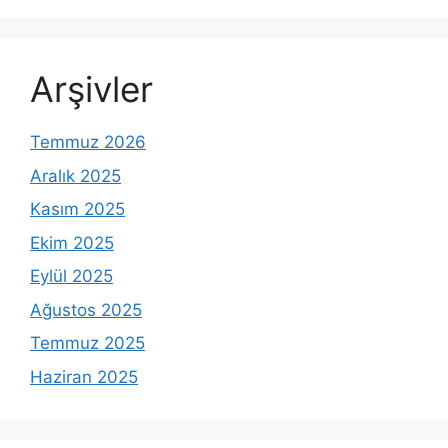
Arşivler
Temmuz 2026
Aralık 2025
Kasım 2025
Ekim 2025
Eylül 2025
Ağustos 2025
Temmuz 2025
Haziran 2025