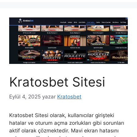
Kratosbet Sitesi
Eylül 4, 2025
yazar
Kratosbet
Kratosbet Sitesi olarak, kullanıcılar girişteki
hatalar ve oturum açma zorlukları gibi sorunları
aktif olarak çözmektedir. Mavi ekran hatasını