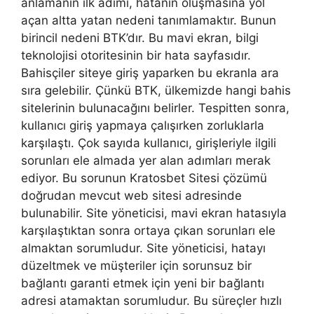
anlamanın ilk adımı, hatanın oluşmasına yol
açan altta yatan nedeni tanımlamaktır. Bunun
birincil nedeni BTK’dır. Bu mavi ekran, bilgi
teknolojisi otoritesinin bir hata sayfasıdır.
Bahisçiler siteye giriş yaparken bu ekranla ara
sıra gelebilir. Çünkü BTK, ülkemizde hangi bahis
sitelerinin bulunacağını belirler. Tespitten sonra,
kullanıcı giriş yapmaya çalışırken zorluklarla
karşılaştı. Çok sayıda kullanıcı, girişleriyle ilgili
sorunları ele almada yer alan adımları merak
ediyor. Bu sorunun Kratosbet Sitesi çözümü
doğrudan mevcut web sitesi adresinde
bulunabilir. Site yöneticisi, mavi ekran hatasıyla
karşılaştıktan sonra ortaya çıkan sorunları ele
almaktan sorumludur. Site yöneticisi, hatayı
düzeltmek ve müşteriler için sorunsuz bir
bağlantı garanti etmek için yeni bir bağlantı
adresi atamaktan sorumludur. Bu süreçler hızlı