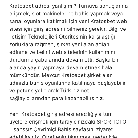
Kratosbet adresi yanlış mı? Turnuva sonuçlarına
erişmek, slot makinelerine bahis yapmak veya
sanal oyunlara katılmak için yeni Kratosbet web
sitesi için giriş adresini bilmeniz gerekir. Bilgi ve
İletişim Teknolojileri Otoritesinin karşılaştığı
zorluklara rağmen, şirket yeni alan adları
edinme ve belirli web sitelerinin kullanımını
durdurma çabalarında devam etti. Başka bir
alanda yayın yapmaya devam etmek hala
mümkündür. Mevcut Kratosbet şirket alan
adınızla bahis oyunlarına katılmaya başlayabilir
ve potansiyel olarak Türk hizmet
sağlayıcılarından para kazanabilirsiniz.
Yeni Kratosbet giriş adresi aracılığıyla tüm
üyelere erişmek için tarayıcınızdaki SPOR TOTO
Lisanssız Çevrimiçi Bahis sayfasını ziyaret
edebilirsiniz. Otoritenin tıkanması nedeniyle,