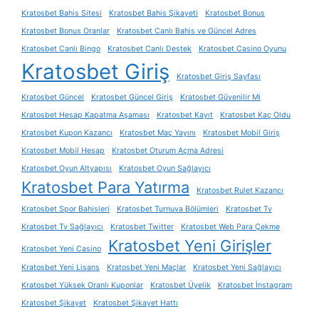
Kratosbet Bahis Sitesi
Kratosbet Bahis Şikayeti
Kratosbet Bonus
Kratosbet Bonus Oranlar
Kratosbet Canlı Bahis ve Güncel Adres
Kratosbet Canlı Bingo
Kratosbet Canlı Destek
Kratosbet Casino Oyunu
Kratosbet Giriş
Kratosbet Giriş Sayfası
Kratosbet Güncel
Kratosbet Güncel Giriş
Kratosbet Güvenilir Mi
Kratosbet Hesap Kapatma Aşaması
Kratosbet Kayıt
Kratosbet Kaç Oldu
Kratosbet Kupon Kazancı
Kratosbet Maç Yayını
Kratosbet Mobil Giriş
Kratosbet Mobil Hesap
Kratosbet Oturum Açma Adresi
Kratosbet Oyun Altyapısı
Kratosbet Oyun Sağlayıcı
Kratosbet Para Yatırma
Kratosbet Rulet Kazancı
Kratosbet Spor Bahisleri
Kratosbet Turnuva Bölümleri
Kratosbet Tv
Kratosbet Tv Sağlayıcı
Kratosbet Twitter
Kratosbet Web Para Çekme
Kratosbet Yeni Girişler
Kratosbet Yeni Casino
Kratosbet Yeni Lisans
Kratosbet Yeni Maçlar
Kratosbet Yeni Sağlayıcı
Kratosbet Yüksek Oranlı Kuponlar
Kratosbet Üyelik
Kratosbet İnstagram
Kratosbet Şikayet
Kratosbet Şikayet Hattı