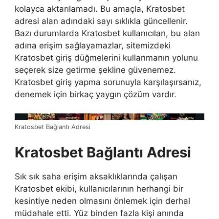
kolayca aktarılamadı. Bu amaçla, Kratosbet
adresi alan adındaki sayı sıklıkla güncellenir.
Bazı durumlarda Kratosbet kullanıcıları, bu alan
adına erişim sağlayamazlar, sitemizdeki
Kratosbet giriş düğmelerini kullanmanın yolunu
seçerek size getirme şekline güvenemez.
Kratosbet giriş yapma sorunuyla karşılaşırsanız,
denemek için birkaç yaygın çözüm vardır.
Kratosbet Bağlantı Adresi
Kratosbet Bağlantı Adresi
Sık sık saha erişim aksaklıklarında çalışan
Kratosbet ekibi, kullanıcılarının herhangi bir
kesintiye neden olmasını önlemek için derhal
müdahale etti. Yüz binden fazla kişi anında