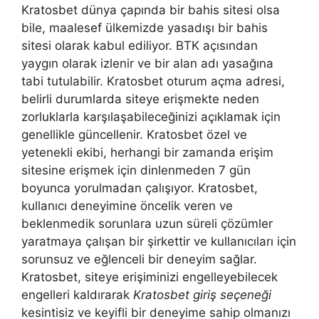
Kratosbet dünya çapında bir bahis sitesi olsa
bile, maalesef ülkemizde yasadışı bir bahis
sitesi olarak kabul ediliyor. BTK açısından
yaygın olarak izlenir ve bir alan adı yasağına
tabi tutulabilir. Kratosbet oturum açma adresi,
belirli durumlarda siteye erişmekte neden
zorluklarla karşılaşabileceğinizi açıklamak için
genellikle güncellenir. Kratosbet özel ve
yetenekli ekibi, herhangi bir zamanda erişim
sitesine erişmek için dinlenmeden 7 gün
boyunca yorulmadan çalışıyor. Kratosbet,
kullanıcı deneyimine öncelik veren ve
beklenmedik sorunlara uzun süreli çözümler
yaratmaya çalışan bir şirkettir ve kullanıcıları için
sorunsuz ve eğlenceli bir deneyim sağlar.
Kratosbet, siteye erişiminizi engelleyebilecek
engelleri kaldırarak
Kratosbet giriş seçeneği
kesintisiz ve keyifli bir deneyime sahip olmanızı