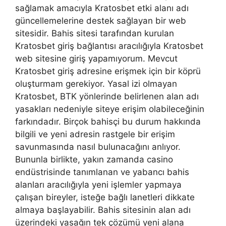
sağlamak amacıyla Kratosbet etki alanı adı
güncellemelerine destek sağlayan bir web
sitesidir. Bahis sitesi tarafından kurulan
Kratosbet giriş bağlantısı aracılığıyla Kratosbet
web sitesine giriş yapamıyorum. Mevcut
Kratosbet giriş adresine erişmek için bir köprü
oluşturmam gerekiyor. Yasal izi olmayan
Kratosbet, BTK yönlerinde belirlenen alan adı
yasakları nedeniyle siteye erişim olabileceğinin
farkındadır. Birçok bahisçi bu durum hakkında
bilgili ve yeni adresin rastgele bir erişim
savunmasında nasıl bulunacağını anlıyor.
Bununla birlikte, yakın zamanda casino
endüstrisinde tanımlanan ve yabancı bahis
alanları aracılığıyla yeni işlemler yapmaya
çalışan bireyler, isteğe bağlı lanetleri dikkate
almaya başlayabilir. Bahis sitesinin alan adı
üzerindeki yasağın tek çözümü yeni alana