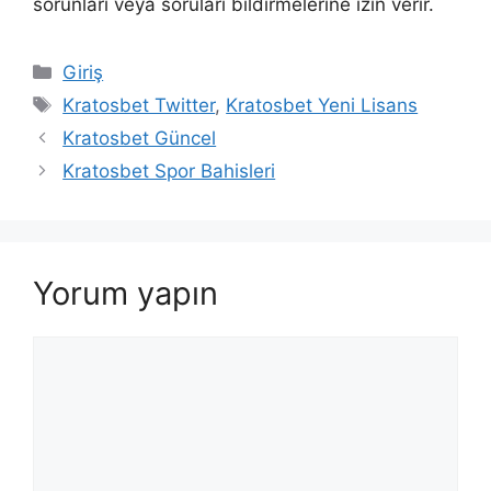
sorunları veya soruları bildirmelerine izin verir.
Kategoriler
Giriş
Etiketler
Kratosbet Twitter
,
Kratosbet Yeni Lisans
Kratosbet Güncel
Kratosbet Spor Bahisleri
Yorum yapın
Yorum