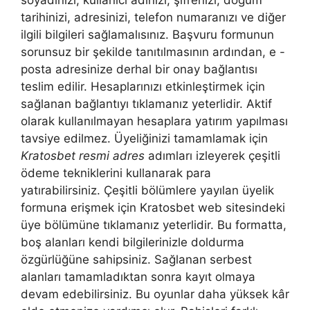
soyadınızı, kullanıcı adınızı, şifrenizi, doğum
tarihinizi, adresinizi, telefon numaranızı ve diğer
ilgili bilgileri sağlamalısınız. Başvuru formunun
sorunsuz bir şekilde tanıtılmasının ardından, e -
posta adresinize derhal bir onay bağlantısı
teslim edilir. Hesaplarınızı etkinleştirmek için
sağlanan bağlantıyı tıklamanız yeterlidir. Aktif
olarak kullanılmayan hesaplara yatırım yapılması
tavsiye edilmez. Üyeliğinizi tamamlamak için
Kratosbet resmi adres
adımları izleyerek çeşitli
ödeme tekniklerini kullanarak para
yatırabilirsiniz. Çeşitli bölümlere yayılan üyelik
formuna erişmek için Kratosbet web sitesindeki
üye bölümüne tıklamanız yeterlidir. Bu formatta,
boş alanları kendi bilgilerinizle doldurma
özgürlüğüne sahipsiniz. Sağlanan serbest
alanları tamamladıktan sonra kayıt olmaya
devam edebilirsiniz. Bu oyunlar daha yüksek kâr