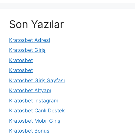
Son Yazılar
Kratosbet Adresi
Kratosbet Giriş
Kratosbet
Kratosbet
Kratosbet Giriş Sayfası
Kratosbet Altyapı
Kratosbet İnstagram
Kratosbet Canlı Destek
Kratosbet Mobil Giriş
Kratosbet Bonus