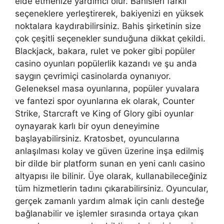
elde etmenize yardımcı olur. Bahisleri farklı
seçeneklere yerleştirerek, bakiyenizi en yüksek
noktalara kaydırabilirsiniz. Bahis şirketinin size
çok çeşitli seçenekler sunduğuna dikkat çekildi.
Blackjack, bakara, rulet ve poker gibi popüler
casino oyunları popülerlik kazandı ve şu anda
saygın çevrimiçi casinolarda oynanıyor.
Geleneksel masa oyunlarına, popüler yuvalara
ve fantezi spor oyunlarına ek olarak, Counter
Strike, Starcraft ve King of Glory gibi oyunlar
oynayarak karlı bir oyun deneyimine
başlayabilirsiniz. Kratosbet, oyuncularına
anlaşılması kolay ve güven üzerine inşa edilmiş
bir dilde bir platform sunan en yeni canlı casino
altyapısı ile bilinir. Üye olarak, kullanabileceğiniz
tüm hizmetlerin tadını çıkarabilirsiniz. Oyuncular,
gerçek zamanlı yardım almak için canlı desteğe
bağlanabilir ve işlemler sırasında ortaya çıkan