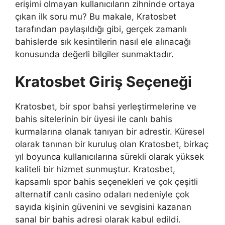
erişimi olmayan kullanıcıların zihninde ortaya
çıkan ilk soru mu? Bu makale, Kratosbet
tarafından paylaşıldığı gibi, gerçek zamanlı
bahislerde sık kesintilerin nasıl ele alınacağı
konusunda değerli bilgiler sunmaktadır.
Kratosbet Giriş Seçeneği
Kratosbet, bir spor bahsi yerleştirmelerine ve
bahis sitelerinin bir üyesi ile canlı bahis
kurmalarına olanak tanıyan bir adrestir. Küresel
olarak tanınan bir kuruluş olan Kratosbet, birkaç
yıl boyunca kullanıcılarına sürekli olarak yüksek
kaliteli bir hizmet sunmuştur. Kratosbet,
kapsamlı spor bahis seçenekleri ve çok çeşitli
alternatif canlı casino odaları nedeniyle çok
sayıda kişinin güvenini ve sevgisini kazanan
sanal bir bahis adresi olarak kabul edildi.