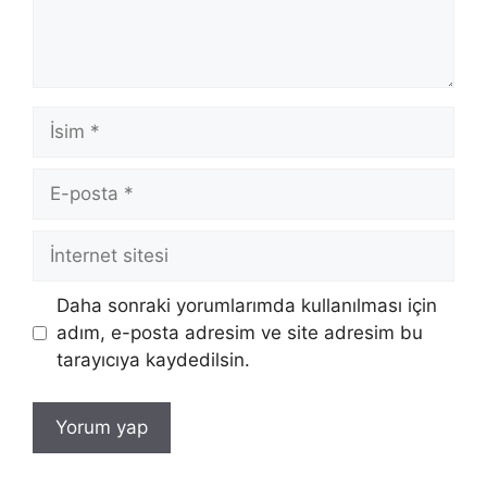
İsim
E-
posta
İnternet
sitesi
Daha sonraki yorumlarımda kullanılması için
adım, e-posta adresim ve site adresim bu
tarayıcıya kaydedilsin.