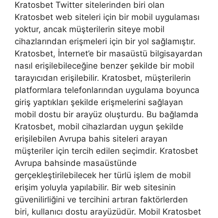
Kratosbet Twitter sitelerinden biri olan
Kratosbet web siteleri için bir mobil uygulaması
yoktur, ancak müşterilerin siteye mobil
cihazlarından erişmeleri için bir yol sağlamıştır.
Kratosbet, İnternet’e bir masaüstü bilgisayardan
nasıl erişilebileceğine benzer şekilde bir mobil
tarayıcıdan erişilebilir. Kratosbet, müşterilerin
platformlara telefonlarından uygulama boyunca
giriş yaptıkları şekilde erişmelerini sağlayan
mobil dostu bir arayüz oluşturdu. Bu bağlamda
Kratosbet, mobil cihazlardan uygun şekilde
erişilebilen Avrupa bahis siteleri arayan
müşteriler için tercih edilen seçimdir. Kratosbet
Avrupa bahsinde masaüstünde
gerçekleştirilebilecek her türlü işlem de mobil
erişim yoluyla yapılabilir. Bir web sitesinin
güvenilirliğini ve tercihini artıran faktörlerden
biri, kullanıcı dostu arayüzüdür. Mobil Kratosbet