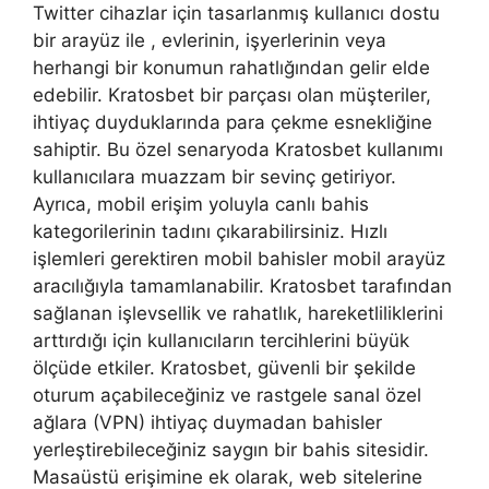
Twitter cihazlar için tasarlanmış kullanıcı dostu
bir arayüz ile , evlerinin, işyerlerinin veya
herhangi bir konumun rahatlığından gelir elde
edebilir. Kratosbet bir parçası olan müşteriler,
ihtiyaç duyduklarında para çekme esnekliğine
sahiptir. Bu özel senaryoda Kratosbet kullanımı
kullanıcılara muazzam bir sevinç getiriyor.
Ayrıca, mobil erişim yoluyla canlı bahis
kategorilerinin tadını çıkarabilirsiniz. Hızlı
işlemleri gerektiren mobil bahisler mobil arayüz
aracılığıyla tamamlanabilir. Kratosbet tarafından
sağlanan işlevsellik ve rahatlık, hareketliliklerini
arttırdığı için kullanıcıların tercihlerini büyük
ölçüde etkiler. Kratosbet, güvenli bir şekilde
oturum açabileceğiniz ve rastgele sanal özel
ağlara (VPN) ihtiyaç duymadan bahisler
yerleştirebileceğiniz saygın bir bahis sitesidir.
Masaüstü erişimine ek olarak, web sitelerine