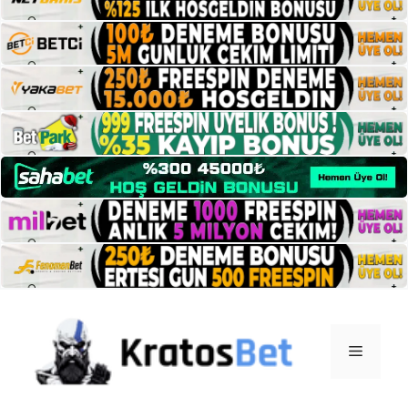
İçeriğe
atla
Menü