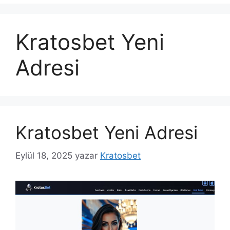
Kratosbet Yeni
Adresi
Kratosbet Yeni Adresi
Eylül 18, 2025
yazar
Kratosbet